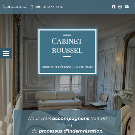
01 88 31 06 32
Port.
06 12 44 72 55
Search for:
Nous vous
accompagnons
tout au
long
du
processus d’indemnisation
.