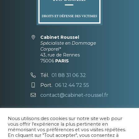
Cabinet Roussel
Spécialiste en Dommage
Corporel*
43, rue de Rennes
75006
PARIS
Tél.
01 88 31 06 32
Port.
06 12 44 72 55
contact@cabinet-roussel.fr
Demande de rendez-vous
Nous utilisons des cookies sur notre site web pour
vous offrir l'expérience la plus pertinente en
* le titre de spécialiste est attribué aux seuls
mémorisant vos préférences et vos visites répétées.
Avocats titulaires d’un certificat de spécialisation,
En cliquant sur "Tout accepter", vous consentez à
délivré sur examen par le Conseil National des