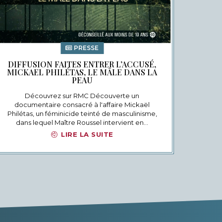
PRESSE
DIFFUSION FAITES ENTRER L’ACCUSÉ,
MICKAEL PHILÉTAS, LE MÂLE DANS LA
PEAU
Découvrez sur RMC Découverte un
documentaire consacré à l'affaire Mickaël
Philétas, un féminicide teinté de masculinisme,
dans lequel Maître Roussel intervient en…
LIRE LA SUITE