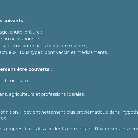
 suivants :
age, chute, brûlure ;
le ou occasionnelle ;
fant à un autre dans l’enceinte scolaire ;
ectueux : tous types, dont vaccin et médicaments.
lement être couverts :
chirurgicaux ;
ans, agriculteurs et professions libérales.
définition. Il devient nettement plus problématique dans l’hypot
eux.
es propres à tous les accidents permettant d’éviter certains écuei