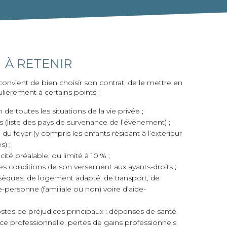
À RETENIR
convient de bien choisir son contrat, de le mettre en
ulièrement à certains points :
 de toutes les situations de la vie privée ;
ies (liste des pays de survenance de l’évènement) ;
du foyer (y compris les enfants résidant à l’extérieur
s) ;
ité préalable, ou limité à 10 % ;
les conditions de son versement aux ayants-droits ;
bsèques, de logement adapté, de transport, de
e-personne (familiale ou non) voire d’aide-
tes de préjudices principaux : dépenses de santé
ence professionnelle, pertes de gains professionnels