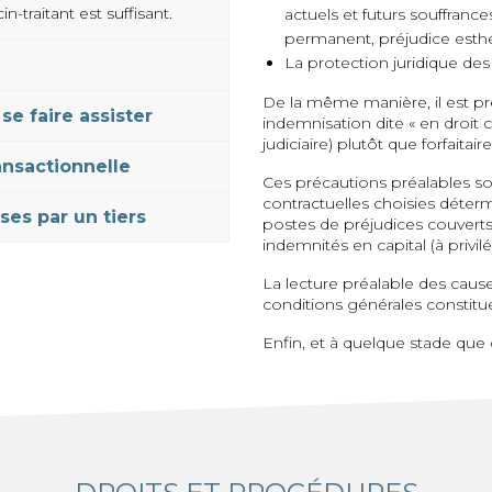
n-traitant est suffisant.
actuels et futurs souffranc
permanent, préjudice esthé
La protection juridique des 
De la même manière, il est pré
se faire assister
indemnisation dite « en droit
judiciaire) plutôt que forfaitaire
ransactionnelle
Ces précautions préalables so
contractuelles choisies déterm
ses par un tiers
postes de préjudices couvert
indemnités en capital (à privil
La lecture préalable des cause
conditions générales constitu
Enfin, et à quelque stade que c