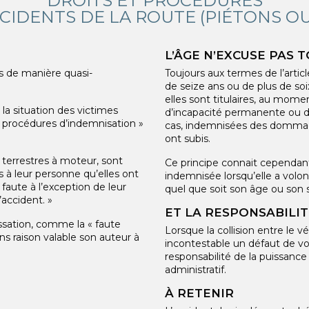
DROITS ET PROCÉDURES
CCIDENTS DE LA ROUTE (PIÉTONS OU
L’ÂGE N’EXCUSE PAS T
és de manière quasi-
Toujours aux termes de l’articl
de seize ans ou de plus de soix
elles sont titulaires, au momen
e la situation des victimes
d’incapacité permanente ou d’
des procédures d’indemnisation »
cas, indemnisées des dommage
ont subis.
 terrestres à moteur, sont
Ce principe connait cependant
à leur personne qu’elles ont
indemnisée lorsqu’elle a volo
faute à l’exception de leur
quel que soit son âge ou son s
’accident. »
ET LA RESPONSABILITÉ
assation, comme la « faute
Lorsque la collision entre le vé
ns raison valable son auteur à
incontestable un défaut de voir
responsabilité de la puissanc
administratif.
À RETENIR