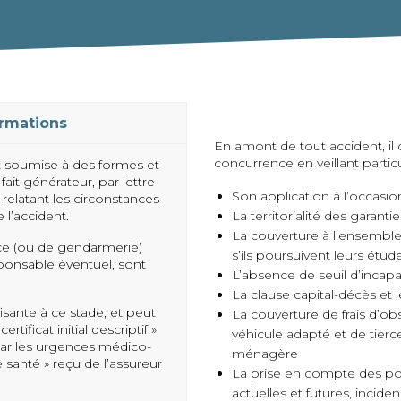
ormations
En amont de tout accident, il 
concurrence en veillant partic
est soumise à des formes et
ait générateur, par lettre
Son application à l’occasion
relatant les circonstances
 l’accident.
La territorialité des garant
La couverture à l’ensemble 
lice (ou de gendarmerie)
s’ils poursuivent leurs étude
onsable éventuel, sont
L’absence de seuil d’incapac
La clause capital-décès et 
sante à ce stade, et peut
La couverture de frais d’o
tificat initial descriptif »
véhicule adapté et de tierc
 par les urgences médico-
ménagère
 santé » reçu de l’assureur
La prise en compte des pos
actuelles et futures, incid