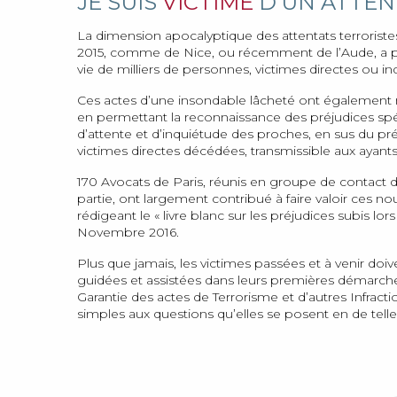
JE SUIS
VICTIME
D’UN ATTEN
La dimension apocalyptique des attentats terrorist
2015, comme de Nice, ou récemment de l’Aude, a 
vie de milliers de personnes, victimes directes ou ind
Ces actes d’une insondable lâcheté ont également mo
en permettant la reconnaissance des préjudices spéc
d’attente et d’inquiétude des proches, en sus du pr
victimes directes décédées, transmissible aux ayants
170 Avocats de Paris, réunis en groupe de contact 
partie, ont largement contribué à faire valoir ces n
rédigeant le « livre blanc sur les préjudices subis lor
Novembre 2016.
Plus que jamais, les victimes passées et à venir doiv
guidées et assistées dans leurs premières démarc
Garantie des actes de Terrorisme et d’autres Infract
simples aux questions qu’elles se posent en de telle