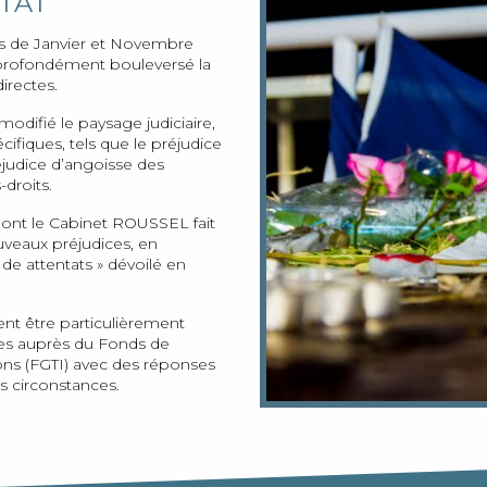
TAT
es de Janvier et Novembre
profondément bouleversé la
irectes.
difié le paysage judiciaire,
ifiques, tels que le préjudice
éjudice d’angoisse des
-droits.
dont le Cabinet ROUSSEL fait
ouveaux préjudices, en
s de attentats » dévoilé en
ent être particulièrement
hes auprès du Fonds de
ions (FGTI) avec des réponses
s circonstances.