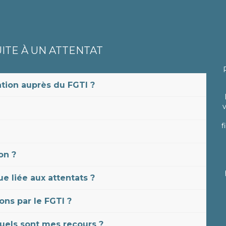
ITE À UN ATTENTAT
tion auprès du FGTI ?
f
on ?
ue liée aux attentats ?
ns par le FGTI ?
uels sont mes recours ?