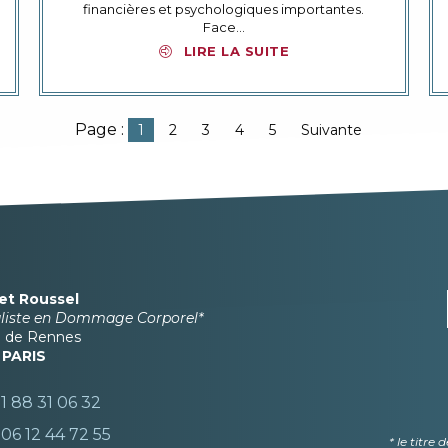
financières et psychologiques importantes.
Face…
LIRE LA SUITE
Page :
1
2
3
4
5
Suivante
et Roussel
aliste en Dommage Corporel*
e de Rennes
6
PARIS
1 88 31 06 32
.
06 12 44 72 55
* le titre