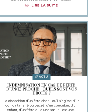
LIRE LA SUITE
ACTU
INDEMNISATION EN CAS DE PERTE
D’UN(E) PROCHE : QUELS SONT VOS
DROITS ?
La disparition d’un être cher – qu’il s’agisse d’un
conjoint marié ou pacsé, d’un concubin, d’un
enfant, d’un frère ou d’une sœur – est une…