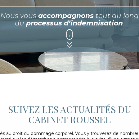
Nous vous
accompagnons
tout au long
du
processus d’indemnisation
.
SUIVEZ LES ACTUALITÉS DU
CABINET ROUSSEL
crés au droit du dommage corporel. Vous y trouverez de nombreu