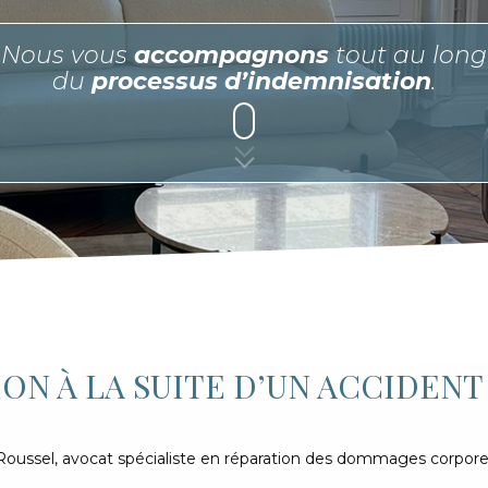
Nous vous
accompagnons
tout au long
du
processus d’indemnisation
.
ION À LA SUITE D’UN ACCIDENT
 Roussel, avocat spécialiste en réparation des dommages corporel