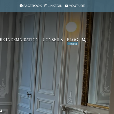
FACEBOOK
LINKEDIN
YOUTUBE
RE INDEMNISATION
CONSEILS
BLOG
Search for:
L