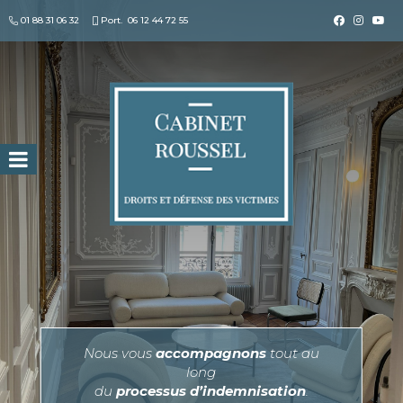
01 88 31 06 32
Port.
06 12 44 72 55
Search for:
Nous vous
accompagnons
tout au
long
du
processus d’indemnisation
.