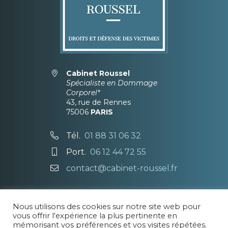
Cabinet Roussel
Spécialiste en Dommage
Corporel*
43, rue de Rennes
75006
PARIS
Tél.
01 88 31 06 32
Port.
06 12 44 72 55
contact@cabinet-roussel.fr
Demande de rendez-vous
Nous utilisons des cookies sur notre site web pour
vous offrir l'expérience la plus pertinente en
* le titre de spécialiste est attribué aux seuls
mémorisant vos préférences et vos visites répétées.
Avocats titulaires d’un certificat de spécialisation,