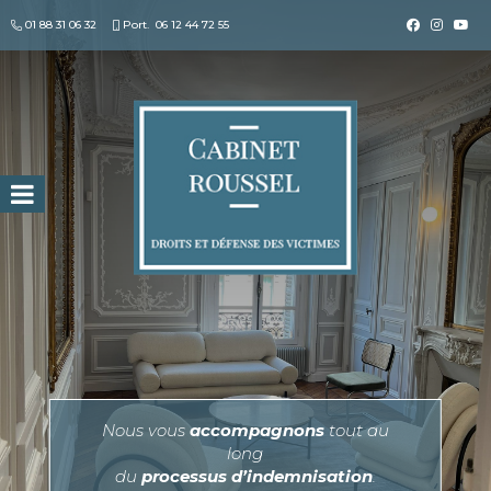
01 88 31 06 32
Port.
06 12 44 72 55
Search for:
Nous vous
accompagnons
tout au
long
du
processus d’indemnisation
.